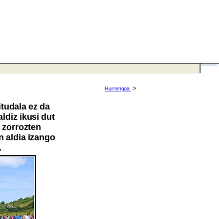
>
Hurrengoa
itudala ez da
aldiz ikusi dut
 zorrozten
n aldia izango
.