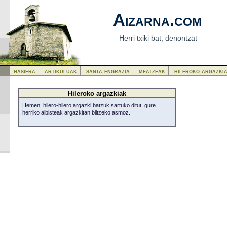
Aizarna.com
Herri txiki bat, denontzat
hasiera
artikuluak
santa engrazia
meatzeak
hileroko argazki
Hileroko argazkiak
Hemen, hilero-hilero argazki batzuk sartuko ditut, gure
herriko albisteak argazkitan biltzeko asmoz.