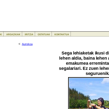
ak
argazkiak
iritzia
ostatuak
kontaktua
<
Aurrekoa
Sega lehiaketak ikusi d
lehen aldia, baina lehen 
emakumea erreminta
segalariari. Ez zuen lehe
seguruenik