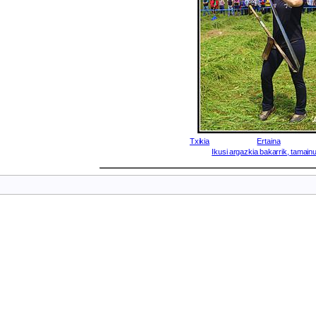
Txikia
Ertaina
Ikusi argazkia bakarrik, tamainu