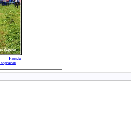
Haundia
 originalean