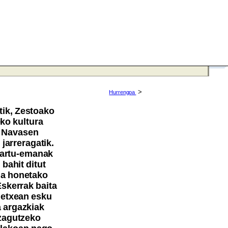
>
Hurrengoa
tik, Zestoako
eko kultura
o Navasen
 jarreragatik.
 artu-emanak
 bahit ditut
ia honetako
Eskerrak baita
aletxean esku
ta argazkiak
ezagutzeko