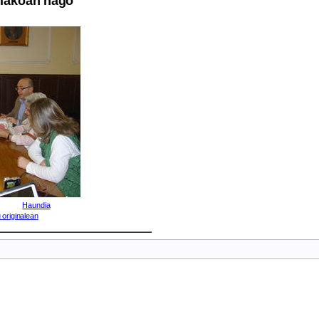
relakoan nago
Haundia
 originalean