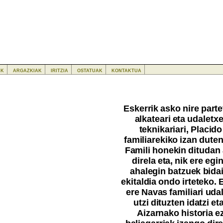
ak
argazkiak
iritzia
ostatuak
kontaktua
Eskerrik asko nire parte
alkateari eta udaletx
teknikariari, Placid
familiarekiko izan duten
Famili honekin ditudan
direla eta, nik ere egin
ahalegin batzuek bida
ekitaldia ondo irteteko. 
ere Navas familiari ud
utzi dituzten idatzi e
Aizarnako historia 