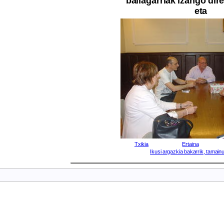
baliagarriak izango di
eta
Txikia
Ertaina
Ikusi argazkia bakarrik, tamainu