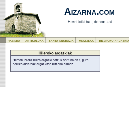
Aizarna.com
Herri txiki bat, denontzat
hasiera
artikuluak
santa engrazia
meatzeak
hileroko argazki
Hileroko argazkiak
Hemen, hilero-hilero argazki batzuk sartuko ditut, gure
herriko albisteak argazkitan biltzeko asmoz.