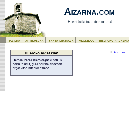
Aizarna.com
Herri txiki bat, denontzat
hasiera
artikuluak
santa engrazia
meatzeak
hileroko argazki
<
Aurrekoa
Hileroko argazkiak
Hemen, hilero-hilero argazki batzuk
sartuko ditut, gure herriko albisteak
argazkitan biltzeko asmoz.