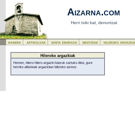
Aizarna.com
Herri txiki bat, denontzat
hasiera
artikuluak
santa engrazia
meatzeak
hileroko argazki
Hileroko argazkiak
Hemen, hilero-hilero argazki batzuk sartuko ditut, gure
herriko albisteak argazkitan biltzeko asmoz.