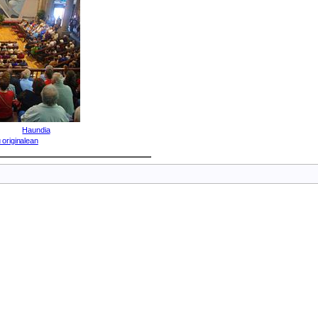
Haundia
 originalean