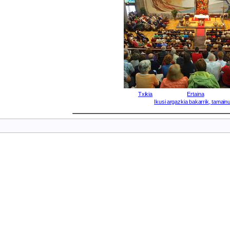
Txikia
Ertaina
Ikusi argazkia bakarrik, tamainu