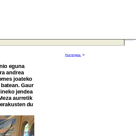
>
Hurrengoa
nio eguna
ara andrea
omes joateko
i batean. Gaur
dineko jendea
Meza aurretik
 erakusten du