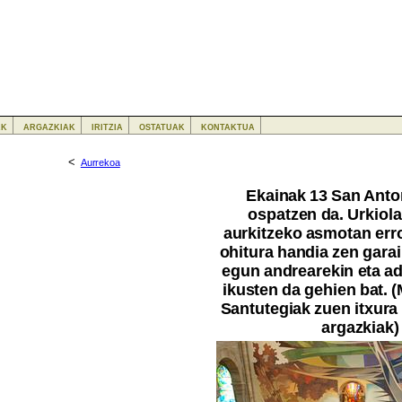
ak
argazkiak
iritzia
ostatuak
kontaktua
<
Aurrekoa
Ekainak 13 San Anto
ospatzen da. Urkiol
aurkitzeko asmotan err
ohitura handia zen gara
egun andrearekin eta a
ikusten da gehien bat. (
Santutegiak zuen itxura
argazkiak)