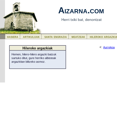
Aizarna.com
Herri txiki bat, denontzat
hasiera
artikuluak
santa engrazia
meatzeak
hileroko argazki
<
Aurrekoa
Hileroko argazkiak
Hemen, hilero-hilero argazki batzuk
sartuko ditut, gure herriko albisteak
argazkitan biltzeko asmoz.