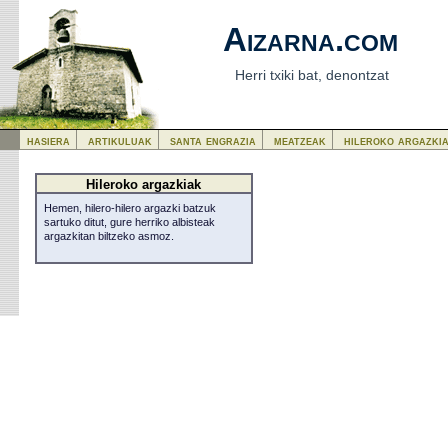
Aizarna.com
Herri txiki bat, denontzat
hasiera
artikuluak
santa engrazia
meatzeak
hileroko argazki
Hileroko argazkiak
Hemen, hilero-hilero argazki batzuk
sartuko ditut, gure herriko albisteak
argazkitan biltzeko asmoz.