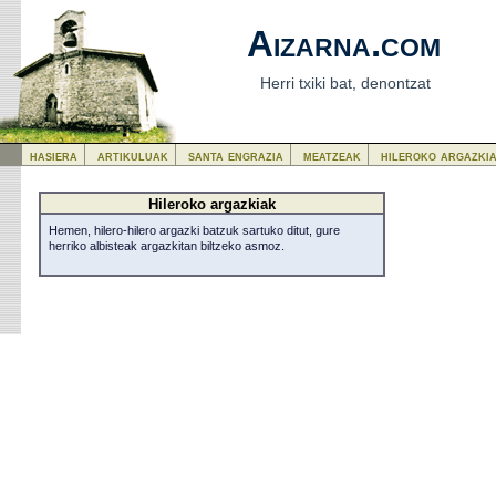
Aizarna.com
Herri txiki bat, denontzat
hasiera
artikuluak
santa engrazia
meatzeak
hileroko argazki
Hileroko argazkiak
Hemen, hilero-hilero argazki batzuk sartuko ditut, gure
herriko albisteak argazkitan biltzeko asmoz.