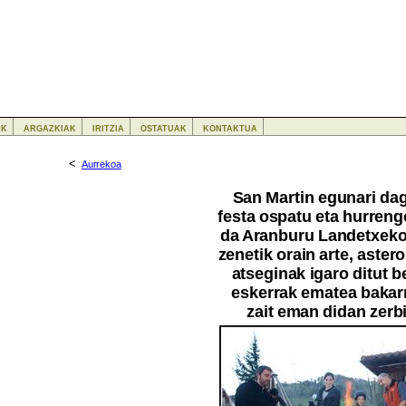
ak
argazkiak
iritzia
ostatuak
kontaktua
<
Aurrekoa
San Martin egunari dag
festa ospatu eta hurreng
da Aranburu Landetxeko 
zenetik orain arte, astero
atseginak igaro ditut be
eskerrak ematea bakarr
zait eman didan zerbi