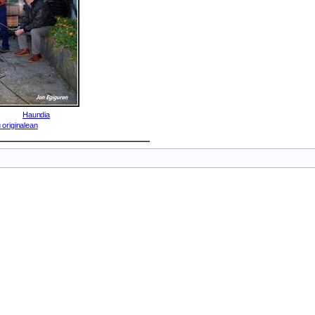
Haundia
 originalean