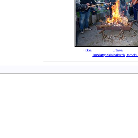
Txikia
Ertaina
Ikusi argazkia bakarrik, tamainu