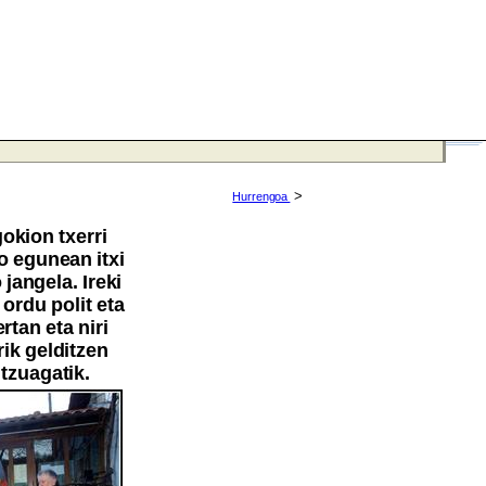
>
Hurrengoa
okion txerri
o egunean itxi
jangela. Ireki
 ordu polit eta
rtan eta niri
ik gelditzen
tzuagatik.