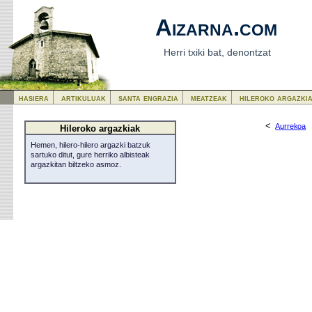
Aizarna.com
Herri txiki bat, denontzat
hasiera
artikuluak
santa engrazia
meatzeak
hileroko argazki
<
Aurrekoa
Hileroko argazkiak
Hemen, hilero-hilero argazki batzuk
sartuko ditut, gure herriko albisteak
argazkitan biltzeko asmoz.