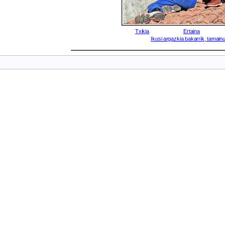
Txikia
Ertaina
Ikusi argazkia bakarrik, tamainu