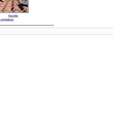
Haundia
 originalean