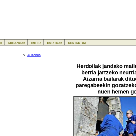
ak
argazkiak
iritzia
ostatuak
kontaktua
<
Aurrekoa
Herdoilak jandako mail
berria jartzeko neurri
Aizarna bailarak ditu
paregabeekin gozatzeko
nuen hemen goi