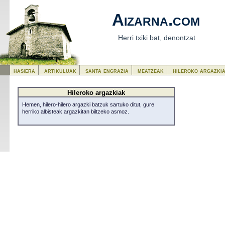
Aizarna.com
Herri txiki bat, denontzat
hasiera
artikuluak
santa engrazia
meatzeak
hileroko argazki
Hileroko argazkiak
Hemen, hilero-hilero argazki batzuk sartuko ditut, gure
herriko albisteak argazkitan biltzeko asmoz.