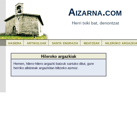
Aizarna.com
Herri txiki bat, denontzat
hasiera
artikuluak
santa engrazia
meatzeak
hileroko argazki
Hileroko argazkiak
Hemen, hilero-hilero argazki batzuk sartuko ditut, gure
herriko albisteak argazkitan biltzeko asmoz.