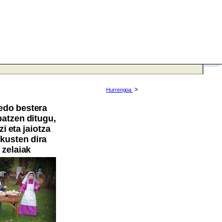
>
Hurrengoa
edo bestera
atzen ditugu,
i eta jaiotza
ikusten dira
 zelaiak