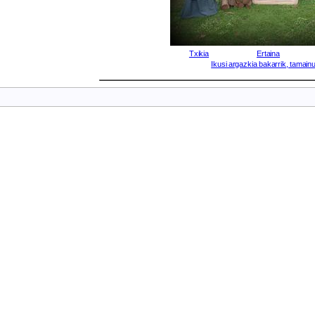
Txikia
Ertaina
Ikusi argazkia bakarrik, tamainu