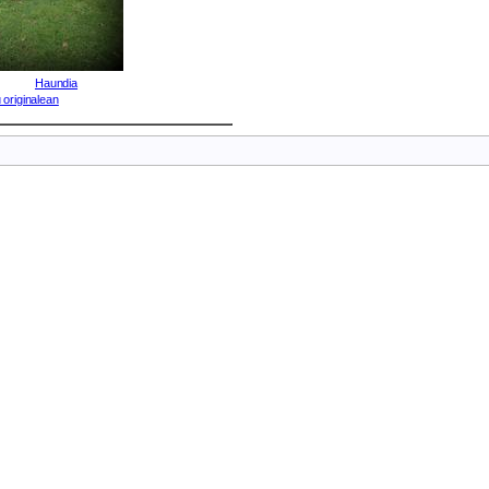
Haundia
 originalean