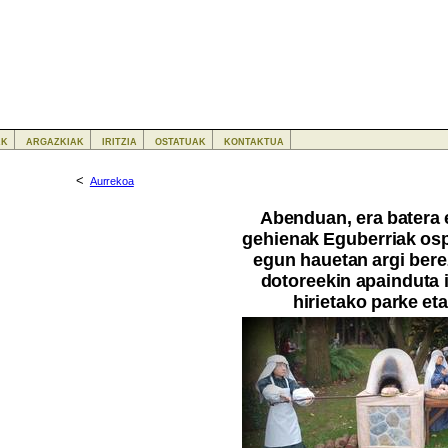
ak
argazkiak
iritzia
ostatuak
kontaktua
<
Aurrekoa
Abenduan, era batera 
gehienak Eguberriak osp
egun hauetan argi berez
dotoreekin apainduta 
hirietako parke eta