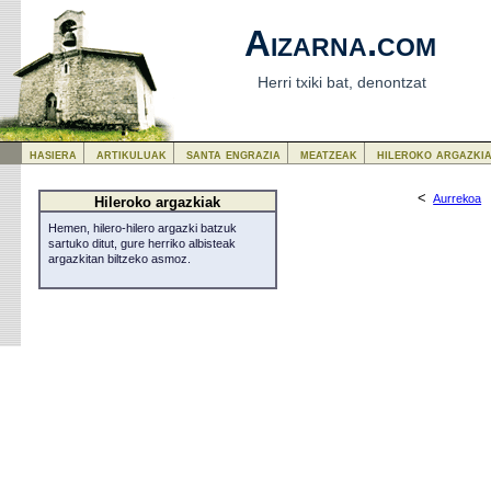
Aizarna.com
Herri txiki bat, denontzat
hasiera
artikuluak
santa engrazia
meatzeak
hileroko argazki
<
Aurrekoa
Hileroko argazkiak
Hemen, hilero-hilero argazki batzuk
sartuko ditut, gure herriko albisteak
argazkitan biltzeko asmoz.