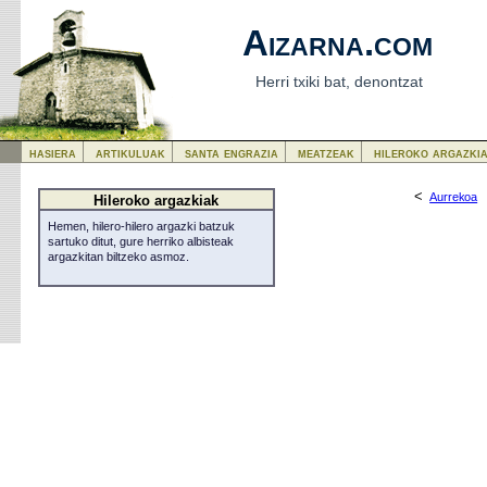
Aizarna.com
Herri txiki bat, denontzat
hasiera
artikuluak
santa engrazia
meatzeak
hileroko argazki
<
Aurrekoa
Hileroko argazkiak
Hemen, hilero-hilero argazki batzuk
sartuko ditut, gure herriko albisteak
argazkitan biltzeko asmoz.