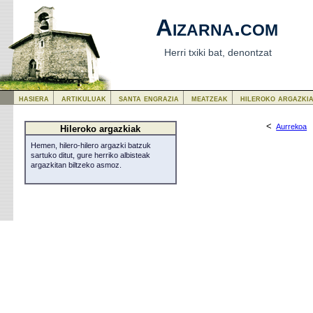
Aizarna.com
Herri txiki bat, denontzat
hasiera
artikuluak
santa engrazia
meatzeak
hileroko argazki
<
Aurrekoa
Hileroko argazkiak
Hemen, hilero-hilero argazki batzuk
sartuko ditut, gure herriko albisteak
argazkitan biltzeko asmoz.