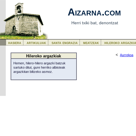
Aizarna.com
Herri txiki bat, denontzat
hasiera
artikuluak
santa engrazia
meatzeak
hileroko argazki
<
Aurrekoa
Hileroko argazkiak
Hemen, hilero-hilero argazki batzuk
sartuko ditut, gure herriko albisteak
argazkitan biltzeko asmoz.