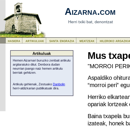
Aizarna.com
Herri txiki bat, denontzat
hasiera
artikuluak
santa engrazia
meatzeak
hileroko argazki
Mus txap
Artikuluak
Hemen Aizarnari buruzko zenbait artikulu
"MORROI PERI
argitaratuko ditut. Denbora dudan
neurrian joango naiz hemen artikulu
berriak gehitzen.
Aspaldiko ohitura
“morroi peri” eg
Artikulu gehienak, Zestuako
Danbolin
herri-aldizkarian publikatuak dira.
Herriko elkartean
opariak lortzeak
Baina txapela bu
izateak, honek ba