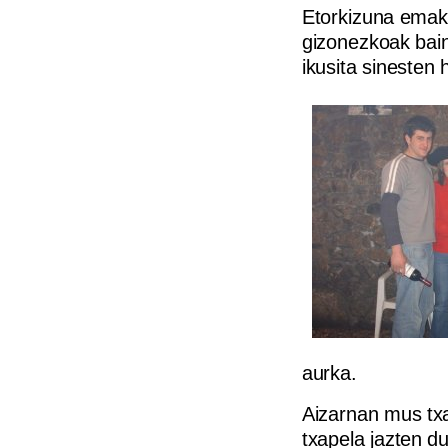
Etorkizuna emaku
gizonezkoak bain
ikusita sinesten 
aurka.
Aizarnan mus tx
txapela jazten d