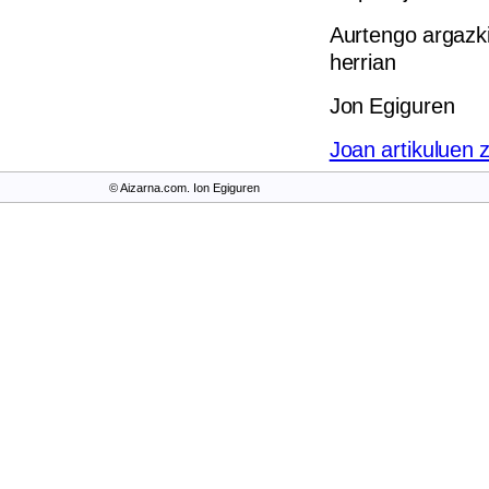
Aurtengo argazki
herrian
Jon Egiguren
Joan artikuluen 
© Aizarna.com. Ion Egiguren