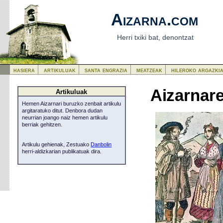
Aizarna.com
Herri txiki bat, denontzat
hasiera
artikuluak
santa engrazia
meatzeak
hileroko argazki
Aizarnare
Artikuluak
Hemen Aizarnari buruzko zenbait artikulu
argitaratuko ditut. Denbora dudan
neurrian joango naiz hemen artikulu
berriak gehitzen.
Artikulu gehienak, Zestuako
Danbolin
herri-aldizkarian publikatuak dira.