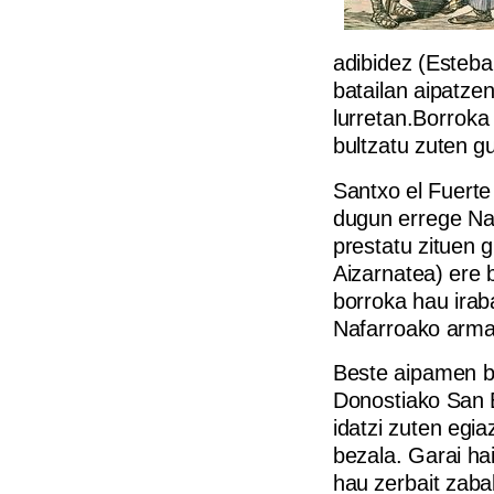
adibidez (Esteb
batailan aipatze
lurretan.Borroka
bultzatu zuten g
Santxo el Fuerte
dugun errege Naf
prestatu zituen 
Aizarnatea) ere 
borroka hau irab
Nafarroako armar
Beste aipamen b
Donostiako San 
idatzi zuten egi
bezala. Garai ha
hau zerbait zab