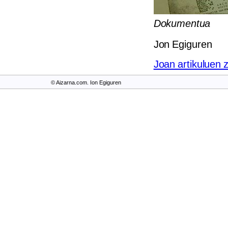
Dokumentua
Jon Egiguren
Joan artikuluen 
© Aizarna.com. Ion Egiguren