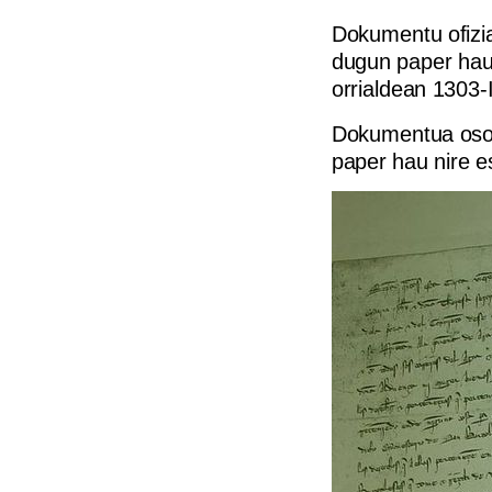
Dokumentu ofizia
dugun paper hau,
orrialdean 1303-I
Dokumentua oso 
paper hau nire es