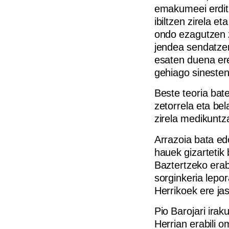
emakumeei erdit
ibiltzen zirela e
ondo ezagutzen 
jendea sendatzen
esaten duena ere
gehiago sinesten
Beste teoria bate
zetorrela eta bel
zirela medikuntz
Arrazoia bata ed
hauek gizartetik 
Baztertzeko erab
sorginkeria lepo
Herrikoek ere ja
Pio Barojari ira
Herrian erabili 