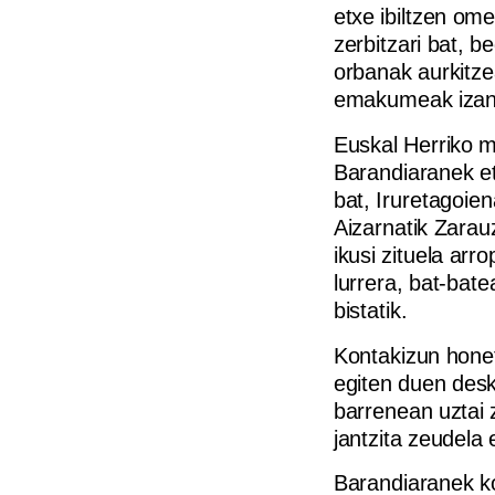
etxe ibiltzen om
zerbitzari bat, 
orbanak aurkitzea
emakumeak izang
Euskal Herriko mi
Barandiaranek et
bat, Iruretagoie
Aizarnatik Zarau
ikusi zituela arro
lurrera, bat-bat
bistatik.
Kontakizun honet
egiten duen desk
barrenean uztai 
jantzita zeudela
Barandiaranek ko