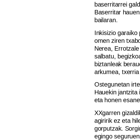
baserritarrei gal
Baserritar hauen
bailaran.
Inkisizio garaiko
omen ziren txabo
Nerea, Errotzale
salbatu, begizko
biztanleak berau
arkumea, txerria
Ostegunetan irtet
Hauekin jantzita 
eta honen esanet
XXgarren gizaldi
agiririk ez eta h
gorputzak. Sorgi
egingo seguruenik