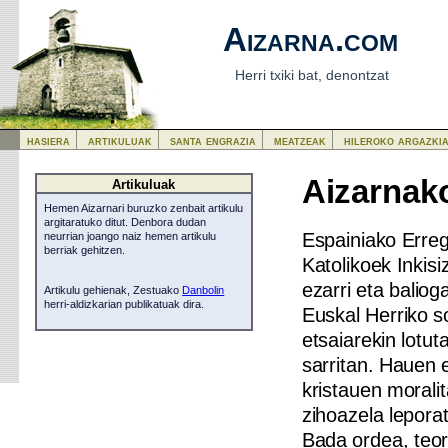
Aizarna.com
Herri txiki bat, denontzat
hasiera
artikuluak
santa engrazia
meatzeak
hileroko argazki
Aizarnako
Artikuluak
Hemen Aizarnari buruzko zenbait artikulu
argitaratuko ditut. Denbora dudan
Espainiako Erre
neurrian joango naiz hemen artikulu
berriak gehitzen.
Katolikoek Inkisi
ezarri eta baliog
Artikulu gehienak, Zestuako
Danbolin
herri-aldizkarian publikatuak dira.
Euskal Herriko s
etsaiarekin lotut
sarritan. Hauen 
kristauen morali
zihoazela leporat
Bada ordea, teor