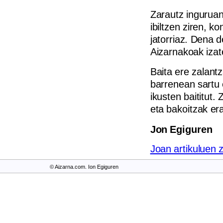
Zarautz inguruan 
ibiltzen ziren, k
jatorriaz. Dena 
Aizarnakoak izat
Baita ere zalantz
barrenean sartu 
ikusten baititut.
eta bakoitzak er
Jon Egiguren
Joan artikuluen 
© Aizarna.com. Ion Egiguren