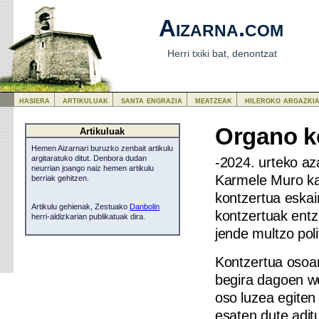
Aizarna.com
Herri txiki bat, denontzat
hasiera
artikuluak
santa engrazia
meatzeak
hileroko argazki
Organo ko
Artikuluak
Hemen Aizarnari buruzko zenbait artikulu
-2024. urteko a
argitaratuko ditut. Denbora dudan
neurrian joango naiz hemen artikulu
Karmele Muro kan
berriak gehitzen.
kontzertua eskain
Artikulu gehienak, Zestuako
Danbolin
kontzertuak entz
herri-aldizkarian publikatuak dira.
jende multzo poli
Kontzertua osoan
begira dagoen we
oso luzea egiten
esaten dute adit