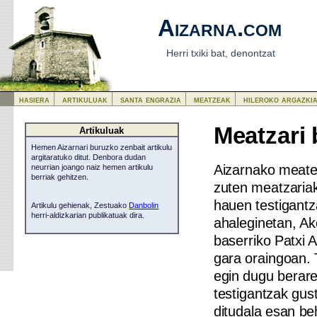
Aizarna.com
Herri txiki bat, denontzat
hasiera
artikuluak
santa engrazia
meatzeak
hileroko argazki
Meatzari 
Artikuluak
Hemen Aizarnari buruzko zenbait artikulu
argitaratuko ditut. Denbora dudan
Aizarnako meateg
neurrian joango naiz hemen artikulu
berriak gehitzen.
zuten meatzariak
hauen testigantz
Artikulu gehienak, Zestuako
Danbolin
herri-aldizkarian publikatuak dira.
ahaleginetan, A
baserriko Patxi 
gara oraingoan. T
egin dugu berare
testigantzak gus
ditudala esan be