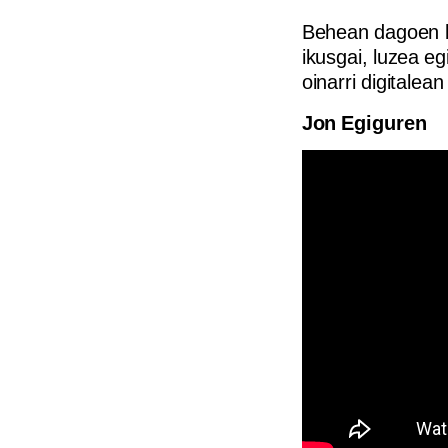
Behean dagoen b
ikusgai, luzea e
oinarri digitalea
Jon Egiguren