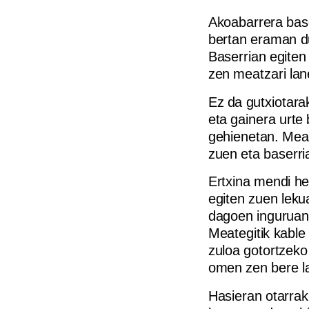
Akoabarrera base
bertan eraman du
Baserrian egiten
zen meatzari lan
Ez da gutxiotara
eta gainera urte
gehienetan. Meat
zuen eta baserri
Ertxina mendi h
egiten zuen leku
dagoen inguruan 
Meategitik kable
zuloa gotortzeko
omen zen bere l
Hasieran otarrak