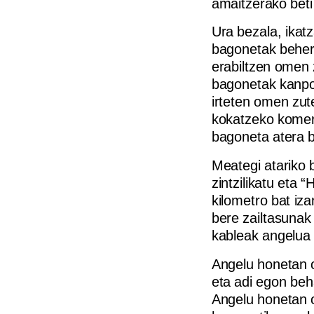
amaitzerako beti 
Ura bezala, ikat
bagonetak behera 
erabiltzen omen 
bagonetak kanpor
irteten omen zut
kokatzeko komeri
bagoneta atera b
Meategi atariko 
zintzilikatu eta 
kilometro bat iz
bere zailtasunak
kableak angelua 
Angelu honetan o
eta adi egon beh
Angelu honetan ot