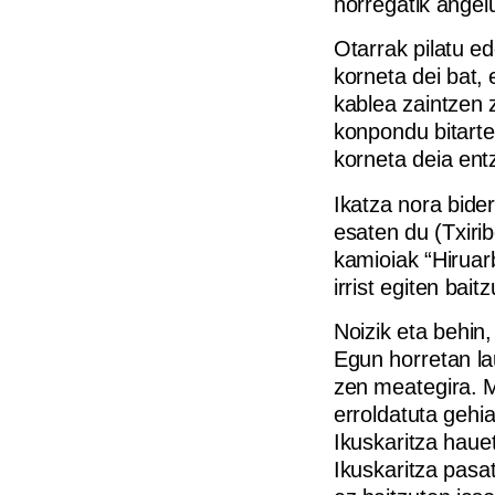
horregatik angel
Otarrak pilatu e
korneta dei bat,
kablea zaintzen 
konpondu bitarte
korneta deia entz
Ikatza nora bide
esaten du (Txiri
kamioiak “Hiruar
irrist egiten bai
Noizik eta behin,
Egun horretan la
zen meategira. M
erroldatuta gehi
Ikuskaritza haue
Ikuskaritza pasa