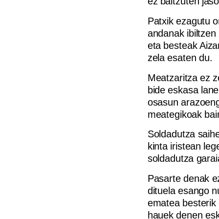
ez baitzuten jas
Patxik ezagutu o
andanak ibiltzen
eta besteak Aiza
zela esaten du.
Meatzaritza ez z
bide eskasa lane
osasun arazoenga
meategikoak bai
Soldadutza saihe
kinta iristean le
soldadutza garai
Pasarte denak ez
dituela esango n
ematea besterik 
hauek denen esku