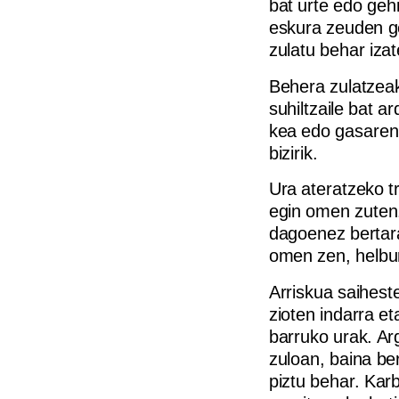
bat urte edo geh
eskura zeuden g
zulatu behar iza
Behera zulatzeak
suhiltzaile bat 
kea edo gasaren 
bizirik.
Ura ateratzeko tr
egin omen zuten.
dagoenez bertara
omen zen, helbur
Arriskua saiheste
zioten indarra et
barruko urak. Arg
zuloan, baina be
piztu behar. Kar