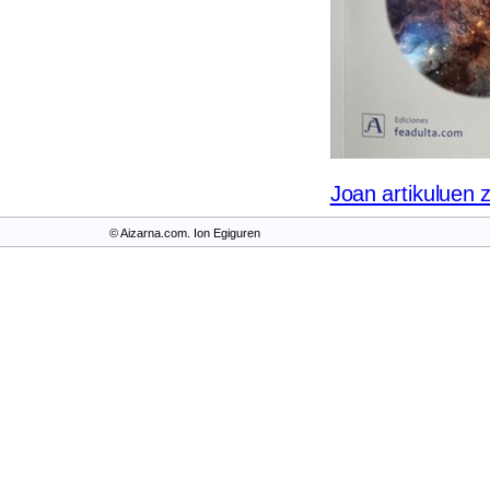
Joan artikuluen 
© Aizarna.com. Ion Egiguren