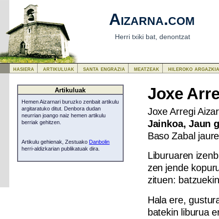
Aizarna.com
Herri txiki bat, denontzat
hasiera
artikuluak
santa engrazia
meatzeak
hileroko argazki
Joxe Arre
Artikuluak
Hemen Aizarnari buruzko zenbait artikulu
Joxe Arregi Aizar
argitaratuko ditut. Denbora dudan
neurrian joango naiz hemen artikulu
Jainkoa, Jaun 
berriak gehitzen.
Baso Zabal jaure
Artikulu gehienak, Zestuako
Danbolin
herri-aldizkarian publikatuak dira.
Liburuaren izenb
zen jende kopuru
zituen: batzueki
Hala ere, gustur
batekin liburua er