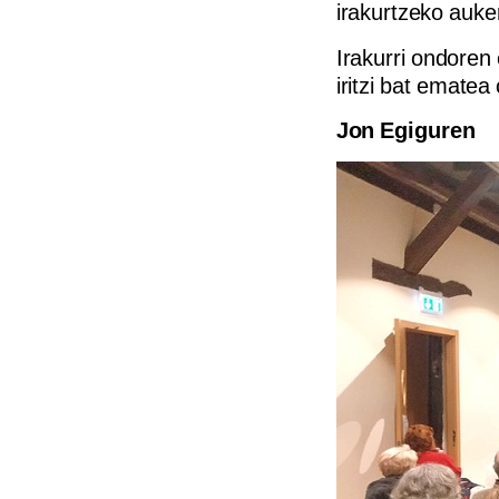
irakurtzeko auke
Irakurri ondoren
iritzi bat ematea
Jon Egiguren