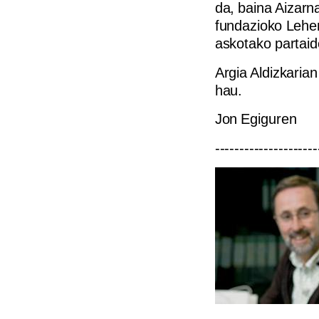
da, baina Aizarn
fundazioko Lehend
askotako partaid
Argia Aldizkaria
hau.
Jon Egiguren
---------------------