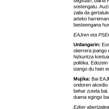
segituan, baina
sostengatu. Auzi
zaila da gertat
arteko harremana
besteengana hurb
EAJren eta PSEr
Urdangarin:
Eur
okerrera joango 
hizkuntza kontua
politika. Edozei
izango du hain e
Mujika:
Bai EAJk
ondoren akordio 
behar zutela bai
duena egingo bad
Ezker abertzalea