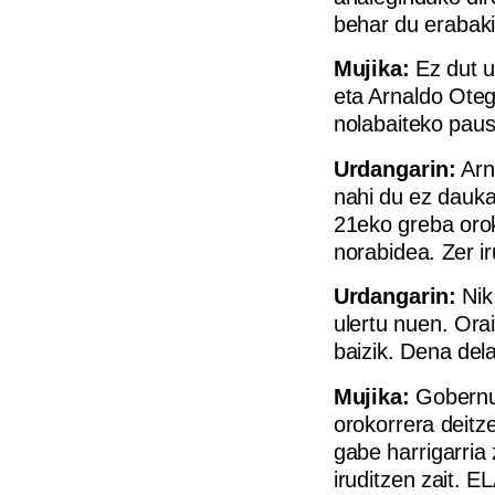
behar du erabaki
Mujika:
Ez dut u
eta Arnaldo Oteg
nolabaiteko pau
Urdangarin:
Arn
nahi du ez dauka
21eko greba orok
norabidea. Zer i
Urdangarin:
Nik
ulertu nuen. Orai
baizik. Dena dela
Mujika:
Gobernua
orokorrera deitz
gabe harrigarria 
iruditzen zait. 