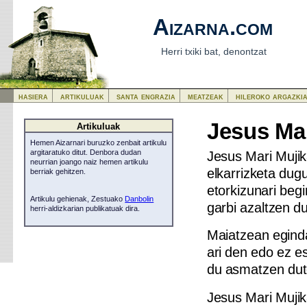
Aizarna.com
Herri txiki bat, denontzat
hasiera
artikuluak
santa engrazia
meatzeak
hileroko argazki
Jesus Mar
Artikuluak
Hemen Aizarnari buruzko zenbait artikulu
Jesus Mari Mujik
argitaratuko ditut. Denbora dudan
neurrian joango naiz hemen artikulu
elkarrizketa dug
berriak gehitzen.
etorkizunari beg
Artikulu gehienak, Zestuako
Danbolin
garbi azaltzen du
herri-aldizkarian publikatuak dira.
Maiatzean eginda
ari den edo ez e
du asmatzen dut
Jesus Mari Mujik