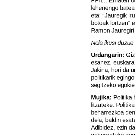
PPn... Ematen du
lehenengo batean
eta: “Jauregik ir
botoak lortzen” 
Ramon Jauregiri 
Nola ikusi duzue
Urdangarin:
Giz
esanez, euskaraz
Jakina, hori da 
politikarik eging
segitzeko egokie
Mujika:
Politika 
litzateke. Politik
beharrezkoa den.
dela, baldin esa
Adibidez, ezin da
gobernatuko dug