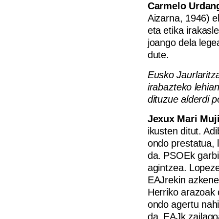
Carmelo Urdan
Aizarna, 1946) e
eta etika irakasl
joango dela lege
dute.
Eusko Jaurlaritza
irabazteko lehian
dituzue alderdi p
Jexux Mari Muj
ikusten ditut. Ad
ondo prestatua, 
da. PSOEk garbi 
agintzea. Lopeze
EAJrekin azkene
Herriko arazoak 
ondo agertu nahi
da. EAJk zailago