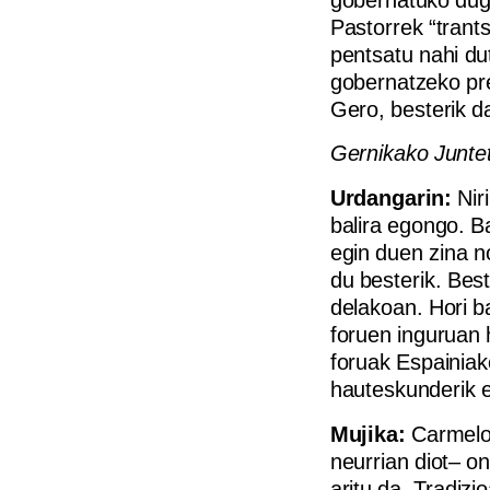
Pastorrek “trant
pentsatu nahi du
gobernatzeko pre
Gero, besterik d
Gernikako Juntet
Urdangarin:
Niri
balira egongo. B
egin duen zina n
du besterik. Best
delakoan. Hori b
foruen inguruan h
foruak Espainiak
hauteskunderik ez
Mujika:
Carmelor
neurrian diot– on
aritu da. Tradiz