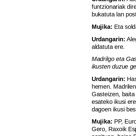
funtzionariak dir
bukatuta lan pos
Mujika:
Eta solda
Urdangarin:
Ale
aldatuta ere.
Madrilgo eta Gas
ikusten duzue g
Urdangarin:
Has
hemen. Madrilen
Gasteizen, baita
esateko ikusi er
dagoen ikusi bes
Mujika:
PP, Euro
Gero, Raxoik Esp