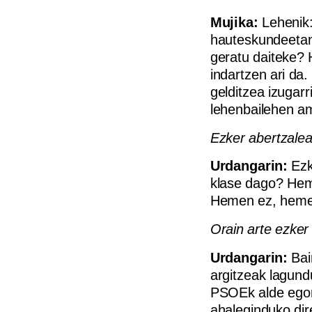
Mujika:
Lehenik:
hauteskundeetan 
geratu daiteke? 
indartzen ari da
gelditzea izugarr
lehenbailehen am
Ezker abertzalea
Urdangarin:
Ezk
klase dago? Heme
Hemen ez, hemen
Orain arte ezker
Urdangarin:
Bai
argitzeak lagund
PSOEk alde egon
ahaleginduko dir