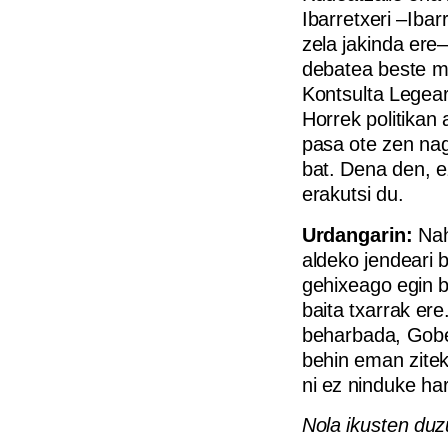
Ibarretxeri –Iba
zela jakinda ere–
debatea beste ma
Kontsulta Legear
Horrek politikan
pasa ote zen nag
bat. Dena den, e
erakutsi du.
Urdangarin:
Nah
aldeko jendeari 
gehixeago egin b
baita txarrak er
beharbada, Gober
behin eman zitek
ni ez ninduke har
Nola ikusten duz