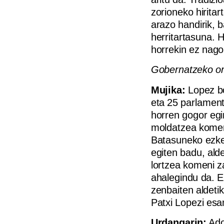
zorioneko hirita
arazo handirik, 
herritartasuna. H
horrekin ez nag
Gobernatzeko or
Mujika:
Lopez bo
eta 25 parlament
horren gogor egi
moldatzea komeni
Batasuneko ezker
egiten badu, alde
lortzea komeni z
ahalegindu da. E
zenbaiten aldeti
Patxi Lopezi esa
Urdangarin:
Ado