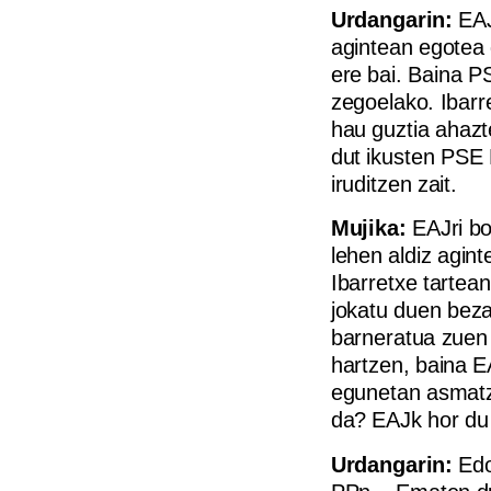
Urdangarin:
EAJ
agintean egotea 
ere bai. Baina P
zegoelako. Ibarr
hau guztia ahazt
dut ikusten PSE 
iruditzen zait.
Mujika:
EAJri bo
lehen aldiz agint
Ibarretxe tartea
jokatu duen bez
barneratua zuen 
hartzen, baina E
egunetan asmatze
da? EAJk hor du 
Urdangarin:
Edo