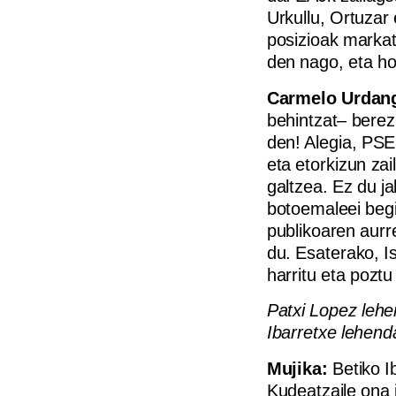
Urkullu, Ortuzar e
posizioak markat
den nago, eta hor
Carmelo Urdang
behintzat– berez
den! Alegia, PSE
eta etorkizun za
galtzea. Ez du j
botoemaleei begir
publikoaren aurr
du. Esaterako, I
harritu eta poztu
Patxi Lopez lehe
Ibarretxe lehenda
Mujika:
Betiko Ib
Kudeatzaile ona 