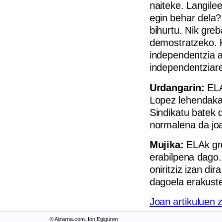
naiteke. Langilee
egin behar dela?
bihurtu. Nik gre
demostratzeko. K
independentzia al
independentziar
Urdangarin:
ELA
Lopez lehendakar
Sindikatu batek 
normalena da joa
Mujika:
ELAk gre
erabilpena dago.
oniritziz izan di
dagoela erakust
Joan artikuluen 
© Aizarna.com. Ion Egiguren