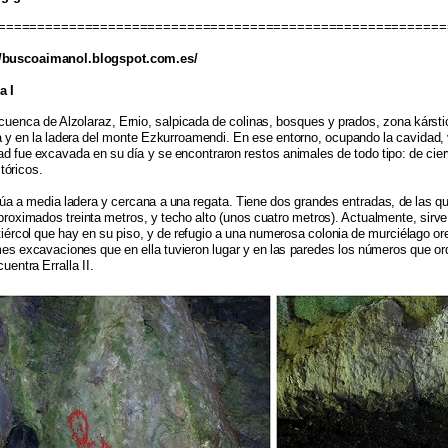
=========================================================
//buscoaimanol.blogspot.com.es/
a I
cuenca de Alzolaraz, Ernio, salpicada de colinas, bosques y prados, zona kárstic
a y en la ladera del monte Ezkurroamendi. En ese entorno, ocupando la cavidad
ad fue excavada en su día y se encontraron restos animales de todo tipo: de cier
tóricos.
túa a media ladera y cercana a una regata. Tiene dos grandes entradas, de las qu
proximados treinta metros, y techo alto (unos cuatro metros). Actualmente, sirve
tiércol que hay en su piso, y de refugio a una numerosa colonia de murciélago or
es excavaciones que en ella tuvieron lugar y en las paredes los números que or
uentra Erralla II.