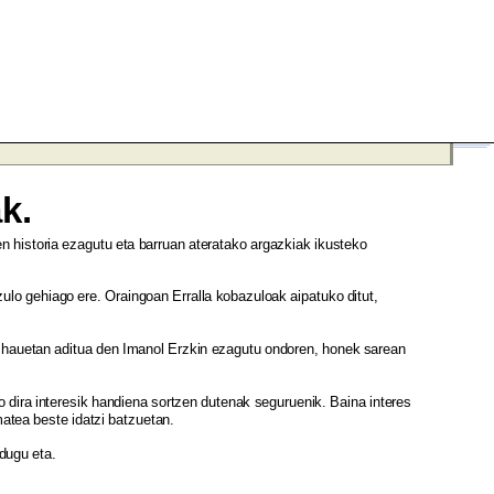
ak.
en historia ezagutu eta barruan ateratako argazkiak ikusteko
lo gehiago ere. Oraingoan Erralla kobazuloak aipatuko ditut,
ai hauetan aditua den Imanol Erzkin ezagutu ondoren, honek sarean
o dira interesik handiena sortzen dutenak seguruenik. Baina interes
matea beste idatzi batzuetan.
 dugu eta.