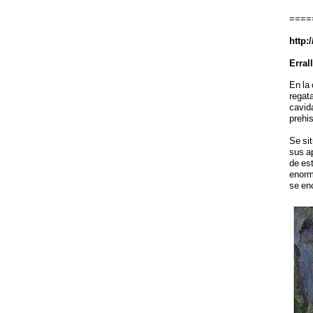
====
http:
Errall
En la 
regat
cavid
prehis
Se si
sus a
de es
enorm
se enc