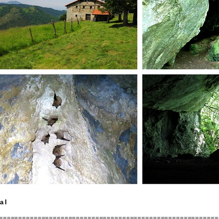
a I
=========================================================