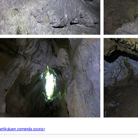
artikuluen zerrenda osora>