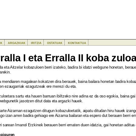
ak
argazkiak
iritzia
ostatuak
kontaktua
ralla I eta Erralla II koba zulo
a eta Aitzelar kobazuloen berri izateko, badira bi idatzi webgune honetan, berau
arekin.
 mendiaren magalean kokatzen dira berauek, baina bailara honetan badira kobazu
en ezaugarriak ezagutzeak ere merezi du eta.
uloetara sartu eta hauen barruan ibiltzeko nire adina ez da oso egokia, baina g
webgunetik jasotzen ditut data eta argazki hauek.
 arte Aizarnan ezagutzen ditugun kobazuloetatik, aipatu ditudan hiru hauek izang
go izan arren badira gehiago ere Aizarna bailaran eta espero dut berauen berri e
rri sarean Imanol Erzkinek berauen berri ematen duen idatzia, gai honetan aditua
Egiguren