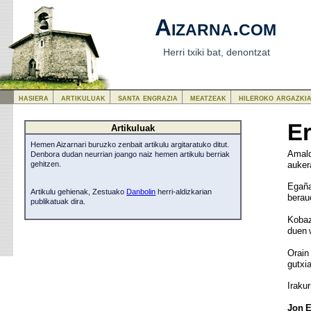
Aizarna.com
Herri txiki bat, denontzat
hasiera
artikuluak
santa engrazia
meatzeak
hileroko argazki
Er
Artikuluak
Hemen Aizarnari buruzko zenbait artikulu argitaratuko ditut.
Amald
Denbora dudan neurrian joango naiz hemen artikulu berriak
auker
gehitzen.
Egaña
Artikulu gehienak, Zestuako
Danbolin
herri-aldizkarian
berau
publikatuak dira.
Kobaz
duen 
Orain
gutxia
Iraku
Jon 