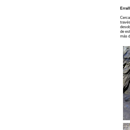
Errall
Cerca
travé
desob
de est
más d