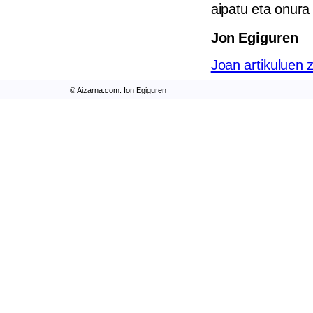
aipatu eta onura
Jon Egiguren
Joan artikuluen 
© Aizarna.com. Ion Egiguren