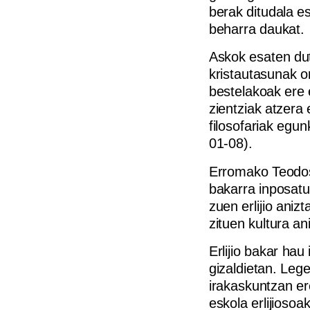
berak ditudala e
beharra daukat.
Askok esaten du
kristautasunak on
bestelakoak ere 
zientziak atzera
filosofariak egun
01-08).
Erromako Teodosi
bakarra inposatu
zuen erlijio ani
zituen kultura a
Erlijio bakar ha
gizaldietan. Lege
irakaskuntzan ere
eskola erlijiosoa