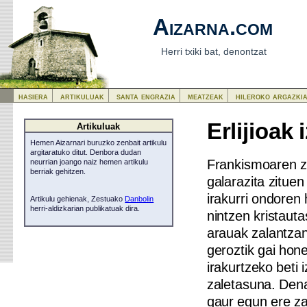
Aizarna.com
Herri txiki bat, denontzat
hasiera
artikuluak
santa engrazia
meatzeak
hileroko argazki
Erlijioak
Artikuluak
Hemen Aizarnari buruzko zenbait artikulu
argitaratuko ditut. Denbora dudan
Frankismoaren z
neurrian joango naiz hemen artikulu
berriak gehitzen.
galarazita zituen
irakurri ondoren 
Artikulu gehienak, Zestuako
Danbolin
herri-aldizkarian publikatuak dira.
nintzen kristaut
arauak zalantzan
geroztik gai hon
irakurtzeko beti 
zaletasuna. Den
gaur egun ere za