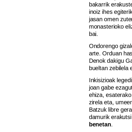
bakarrik erakust
inoiz ihes egiter
jasan omen zuten.
monasterioko eli
bai.
Ondorengo gizald
arte. Orduan has
Denok dakigu Gal
bueltan zebilela
Inkisizioak leged
joan gabe ezagu
ehiza, esaterako
zirela eta, umee
Batzuk libre ger
damurik erakutsi 
benetan
.