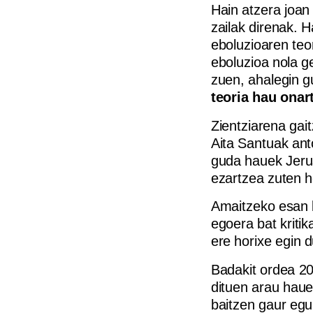
Hain atzera joan
zailak direnak. 
eboluzioaren teo
eboluzioa nola g
zuen, ahalegin gu
teoria hau ona
Zientziarena gai
Aita Santuak anto
guda hauek Jeru
ezartzea zuten h
Amaitzeko esan 
egoera bat kritik
ere horixe egin d
Badakit ordea 20
dituen arau haue
baitzen gaur egu