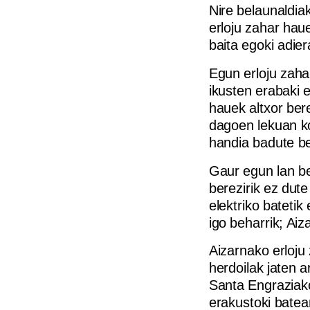
Nire belaunaldia
erloju zahar hau
baita egoki adier
Egun erloju zaha
ikusten erabaki 
hauek altxor ber
dagoen lekuan ko
handia badute be
Gaur egun lan be
berezirik ez dut
elektriko batetik
igo beharrik; Aiz
Aizarnako erloju
herdoilak jaten a
Santa Engraziako
erakustoki bate