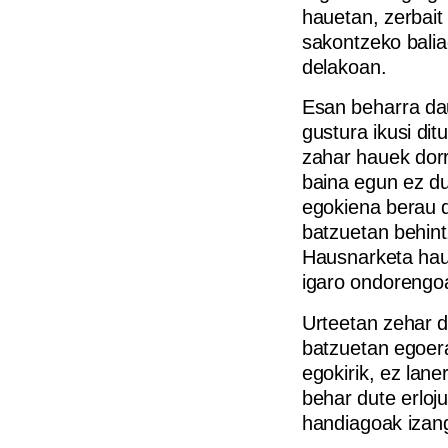
hauetan, zerbait
sakontzeko balia
delakoan.
Esan beharra dau
gustura ikusi ditu
zahar hauek dor
baina egun ez du
egokiena berau d
batzuetan behint
Hausnarketa hau 
igaro ondorengoa
Urteetan zehar d
batzuetan egoera 
egokirik, ez lane
behar dute erloj
handiagoak izang