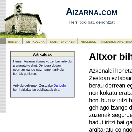
Aizarna.com
Herri txiki bat, denontzat
hasiera
artikuluak
santa engrazia
meatzeak
hileroko argazki
Altxor bi
Artikuluak
Hemen Aizarnari buruzko zenbait artikulu
argitaratuko ditut. Denbora dudan
Azkenaldi honet
neurrian joango naiz hemen artikulu
berriak gehitzen.
Zestoan eztabaida
berau dorrean eg
Artikulu gehienak, Zestuako
Danbolin
herri-aldizkarian publikatuak dira.
non kokatu eraba
honi buruz iritzi 
gehiago izango d
zuzenak seguruen
badut iritzi bat 
argitaratu egingo