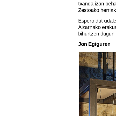
txanda izan behar
Zestoako herriak
Espero dut udale
Aizarnako erakus
bihurtzen dugun 
Jon Egiguren