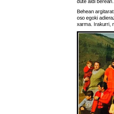
dute aldi berean.
Behean argitarat
oso egoki adiera
xarma. Irakurri, 