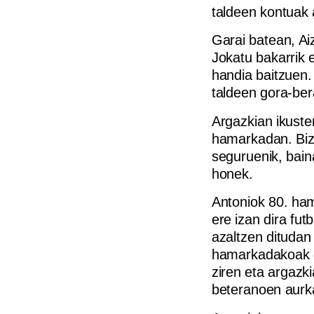
taldeen kontuak 
Garai batean, Ai
Jokatu bakarrik e
handia baitzuen.
taldeen gora-ber
Argazkian ikuste
hamarkadan. Bizt
seguruenik, bain
honek.
Antoniok 80. ha
ere izan dira fu
azaltzen ditudan 
hamarkadakoak di
ziren eta argazki
beteranoen aurk