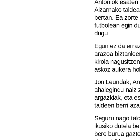
Antoniok esaten 
Aizarnako taldea
bertan. Ea zorte
futbolean egin d
dugu.
Egun ez da erraz
arazoa biztanlee
kirola nagusitze
askoz aukera ho
Jon Leundak, Ant
ahalegindu naiz z
argazkiak, eta e
taldeen berri aza
Seguru nago tald
ikusiko dutela be
bere burua gazte