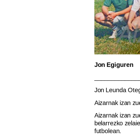
Jon Egiguren
_____________
Jon Leunda Oteg
Aizarnak izan zu
Aizarnak izan zu
belarrezko zelai
futbolean.