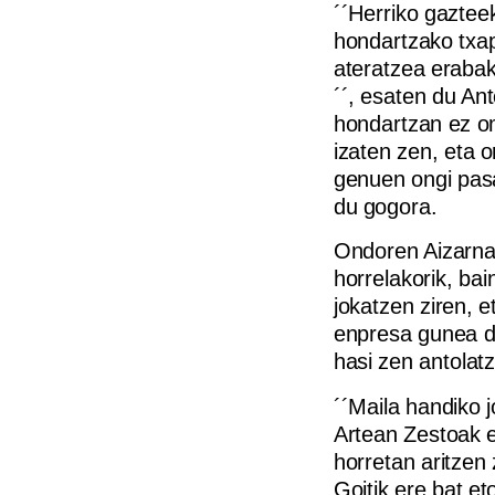
´´Herriko gaztee
hondartzako txap
ateratzea erabak
´´, esaten du Ant
hondartzan ez om
izaten zen, eta o
genuen ongi pasa
du gogora.
Ondoren Aizarnaz
horrelakorik, ba
jokatzen ziren, e
enpresa gunea da
hasi zen antolatz
´´Maila handiko j
Artean Zestoak e
horretan aritzen 
Goitik ere bat et