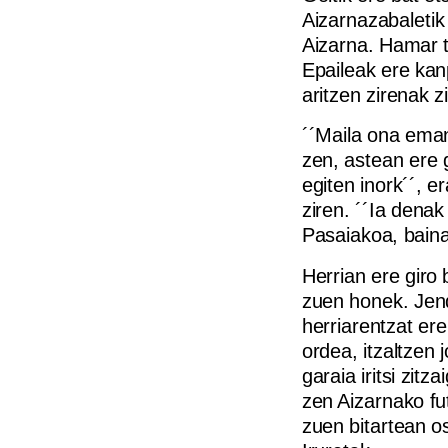
Aizarnazabaletik 
Aizarna. Hamar t
Epaileak ere kan
aritzen zirenak zi
´´Maila ona eman
zen, astean ere 
egiten inork´´, e
ziren. ´´Ia dena
Pasaiakoa, baina
Herrian ere giro 
zuen honek. Jend
herriarentzat er
ordea, itzaltzen 
garaia iritsi zitz
zen Aizarnako fu
zuen bitartean o