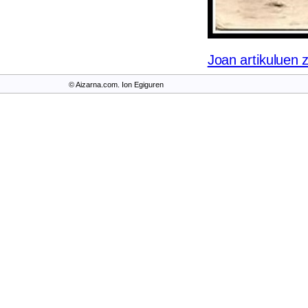
Joan artikuluen 
© Aizarna.com. Ion Egiguren