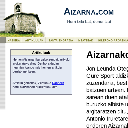
Aizarna.com
Herri txiki bat, denontzat
hasiera
artikuluak
santa engrazia
meatzeak
hileroko argazki
Aizarnako
Artikuluak
Hemen Aizarnari buruzko zenbait artikulu
argitaratuko ditut. Denbora dudan
Jon Leunda Otegi
neurrian joango naiz hemen artikulu
berriak gehitzen.
Gure Sport aldiz
zuzendaria, best
Artikulu gehienak, Zestuako
Danbolin
herri-aldizkarian publikatuak dira.
batzuen artean. 
sarean duen atale
buruzko albiste u
argitaratzen ditu
Antonio Iruretare
ondoren Aizarnak