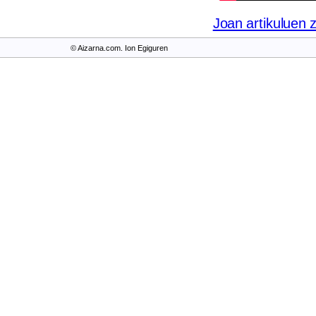
Joan artikuluen 
© Aizarna.com. Ion Egiguren