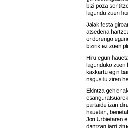
bizi poza sentit
lagundu zuen hor
Jaiak festa giro
atsedena hartzea
ondorengo egunet
bizirik ez zuen p
Hiru egun haueta
lagunduko zuen h
kaxkartu egin ba
nagusitu ziren he
Ekintza gehienak
esanguratsuareki
partaide izan dir
hauetan, beneta
Jon Urbietaren e
dantzan jarri zit