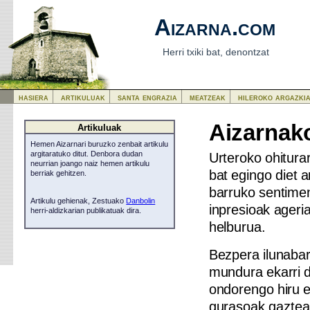
Aizarna.com
Herri txiki bat, denontzat
hasiera
artikuluak
santa engrazia
meatzeak
hileroko argazki
Aizarnako
Artikuluak
Hemen Aizarnari buruzko zenbait artikulu
Urteroko ohiturar
argitaratuko ditut. Denbora dudan
neurrian joango naiz hemen artikulu
bat egingo diet 
berriak gehitzen.
barruko sentimen
Artikulu gehienak, Zestuako
Danbolin
inpresioak ageria
herri-aldizkarian publikatuak dira.
helburua.
Bezpera ilunabar
mundura ekarri d
ondorengo hiru e
gurasoak,gazteak