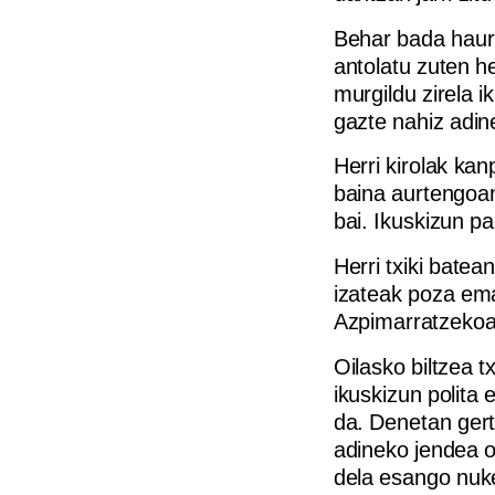
Behar bada haurr
antolatu zuten he
murgildu zirela i
gazte nahiz adin
Herri kirolak kan
baina aurtengoan
bai. Ikuskizun p
Herri txiki batea
izateak poza ema
Azpimarratzekoa
Oilasko biltzea t
ikuskizun polita 
da. Denetan gert
adineko jendea o
dela esango nuke