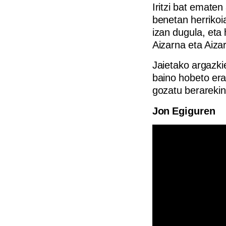
Iritzi bat emate
benetan herrikoia
izan dugula, eta
Aizarna eta Aiza
Jaietako argazkie
baino hobeto erak
gozatu berarekin
Jon Egiguren