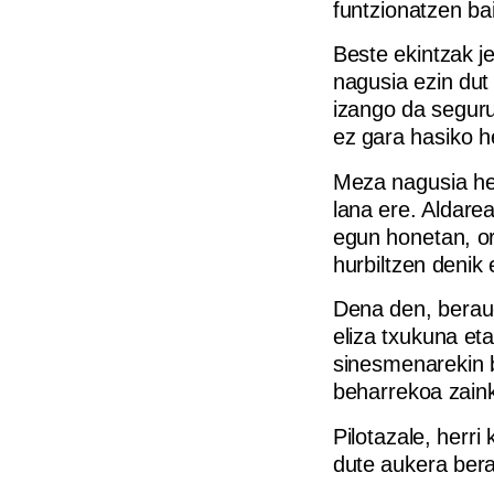
funtzionatzen bai
Beste ekintzak j
nagusia ezin dut
izango da seguru
ez gara hasiko 
Meza nagusia her
lana ere. Aldarea
egun honetan, or
hurbiltzen denik 
Dena den, beraue
eliza txukuna eta
sinesmenarekin b
beharrekoa zaink
Pilotazale, herri
dute aukera bera