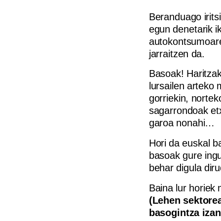
Beranduago irits
egun denetarik i
autokontsumoaren
jarraitzen da.
Basoak! Haritzak
lursailen arteko
gorriekin, norte
sagarrondoak etx
garoa nonahi…
Hori da euskal b
basoak gure ingu
behar digula diru
Baina lur horiek
(Lehen sektorea
basogintza izan