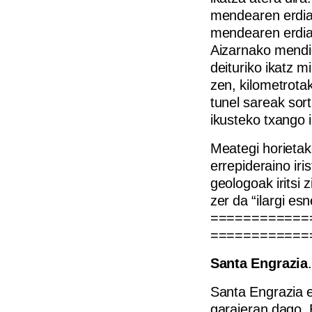
mendearen erdia
mendearen erdia
Aizarnako mendiet
deituriko ikatz m
zen, kilometrota
tunel sareak sor
ikusteko txango i
Meategi horietak
errepideraino iri
geologoak iritsi 
zer da “ilargi es
============
============
Santa Engrazia
Santa Engrazia 
garaieran dago, 