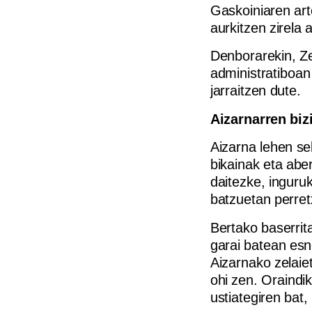
Gaskoiniaren ar
aurkitzen zirela 
Denborarekin, Ze
administratiboan
jarraitzen dute.
Aizarnarren biz
Aizarna lehen sek
bikainak eta abe
daitezke, ingur
batzuetan perret
Bertako baserrit
garai batean esne
Aizarnako zelaie
ohi zen. Oraindi
ustiategiren bat,