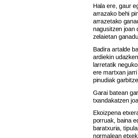
Hala ere, gaur e
arrazako behi pi
arrazetako ganad
nagusitzen joan 
zelaietan ganadu 
Badira artalde b
ardiekin udazken
larretatik neguk
ere martxan jarr
pinudiak garbitze
Garai batean gar
txandakatzen jo
Ekoizpena etxera
porruak, baina ed
baratxuria, tipu
normalean etxek