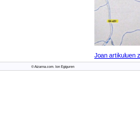
Joan artikuluen 
© Aizarna.com. Ion Egiguren