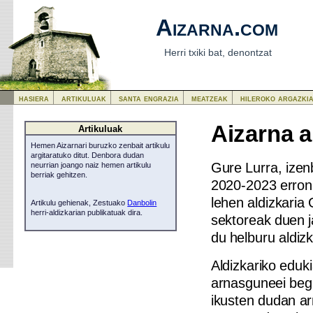
Aizarna.com
Herri txiki bat, denontzat
hasiera
artikuluak
santa engrazia
meatzeak
hileroko argazki
Aizarna a
Artikuluak
Hemen Aizarnari buruzko zenbait artikulu
argitaratuko ditut. Denbora dudan
Gure Lurra, izen
neurrian joango naiz hemen artikulu
berriak gehitzen.
2020-2023 erronk
lehen aldizkaria
Artikulu gehienak, Zestuako
Danbolin
herri-aldizkarian publikatuak dira.
sektoreak duen j
du helburu aldizk
Aldizkariko eduk
arnasguneei begi
ikusten dudan ar