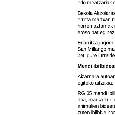
edo meatzariak 
Bekola Altzolara
errota martxan m
horren aztarnak 
eroso bat eginez
Edarritzagagoena
San Millango mar
beti gure lurral
Mendi ibilbidea
Aizarnara autoan,
egiteko aitzakia.
RG 35 mendi ibil
doa, marka zuri 
animalien bideeta
zuten ibilbide h