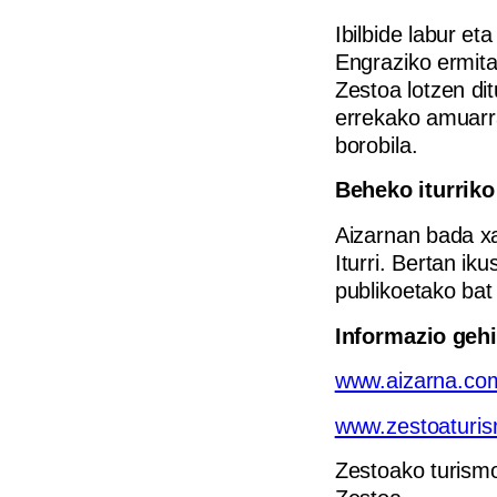
Ibilbide labur et
Engraziko ermita
Zestoa lotzen di
errekako amuarra
borobila.
Beheko iturriko
Aizarnan bada xa
Iturri. Bertan ik
publikoetako bat
Informazio gehi
www.aizarna.co
www.zestoaturis
Zestoako turismo