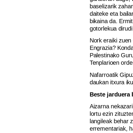
baselizarik zaha
daiteke eta baila
bikaina da. Ermi
gotorlekua dirudi
Nork eraiki zuen
Engrazia? Kondai
Palestinako Gur
Tenplarioen orde
Nafarroatik Gipu
daukan itxura iku
Beste jarduera 
Aizarna nekazari
lortu ezin zituz
langileak behar z
errementariak, h