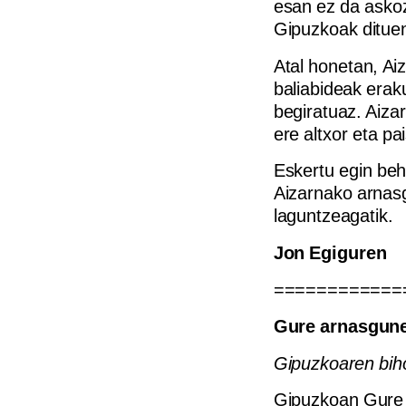
esan ez da askoz
Gipuzkoak ditue
Atal honetan, Ai
baliabideak eraku
begiratuaz. Aizar
ere altxor eta pa
Eskertu egin beh
Aizarnako arnas
laguntzeagatik.
Jon Egiguren
============
Gure arnasgun
Gipuzkoaren bih
Gipuzkoan Gure 