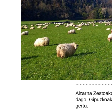
........................
Aizarna Zestoako
dago, Gipuzkoako
gertu.