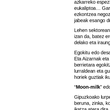
azkarreko espezi
eukaliptoa… Gara
ezkontzea negozi
jabeak esango du
Lehen sektorean 
izan da, batez e
delako eta iraun
Egokitu edo desa
Eta Aizarnak eta
berrietara egokit
lurraldean eta g
horiek guztiak i
“
Moon-milk
” ed
Gipuzkoako lurpe
beruna, zinka, k
ikatza atera dira