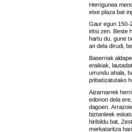
Herrigunea mendi
etxe plaza bat i
Gaur egun 150-20
iritsi zen. Beste
hartu du, gune t
ari dela dirudi, 
Baserriak aldape
eraikiak, lautada
urrundu ahala, b
pribatizatutako he
Aizarnarrek herr
edonon dela ere,
dagoen. Arrazoie
biztanleek eskat
hiribildu bat, Z
merkataritza har