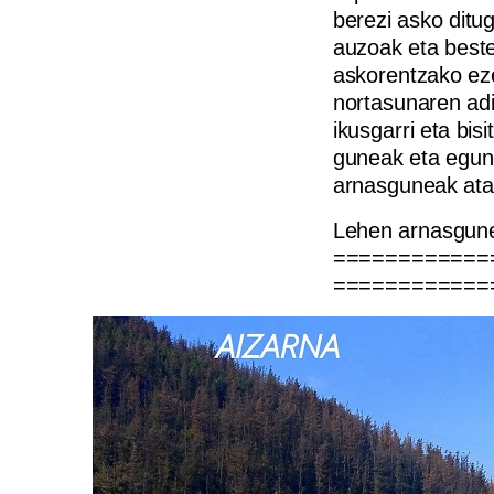
berezi asko ditu
auzoak eta beste
askorentzako ez
nortasunaren ad
ikusgarri eta bisi
guneak eta egune
arnasguneak ata
Lehen arnasgune
============
============