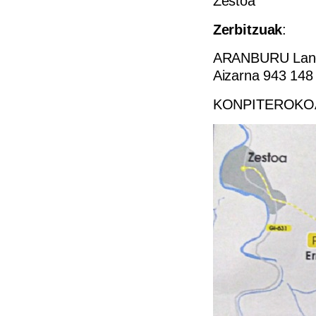
Zestoa
Zerbitzuak
:
ARANBURU Landet
Aizarna 943 148
KONPITEROKOA T