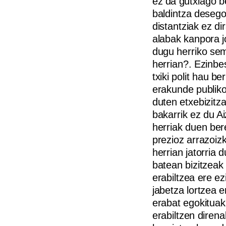
ez da gutxiago be
baldintza deseg
distantziak ez di
alabak kanpora jo
dugu herriko sem
herrian?. Ezinbe
txiki polit hau b
erakunde publik
duten etxebizitz
bakarrik ez du A
herriak duen bere
prezioz arrazoiz
herrian jatorria 
batean bizitzeak
erabiltzea ere e
jabetza lortzea 
erabat egokituak
erabiltzen diren