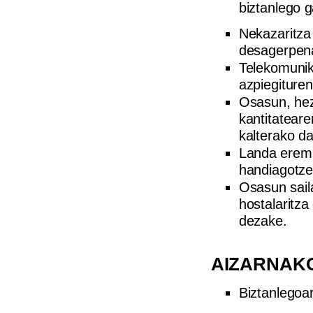
biztanlego 
Nekazaritza
desagerpena
Telekomunika
azpiegiture
Osasun, hez
kantitateare
kalterako da
Landa eremu
handiagotze
Osasun saila
hostalaritza
dezake.
AIZARNAK
Biztanlegoa