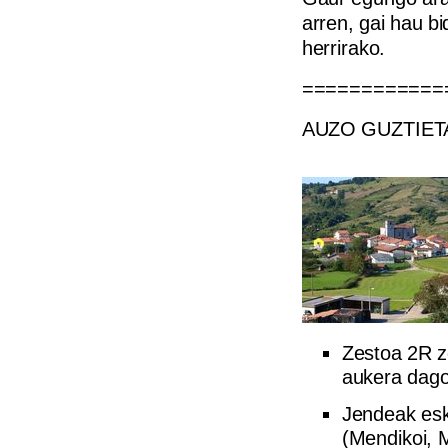
arren, gai hau bi
herrirako.
============
AUZO GUZTIET
Zestoa 2R z
aukera dago
Jendeak esk
(Mendikoi, M