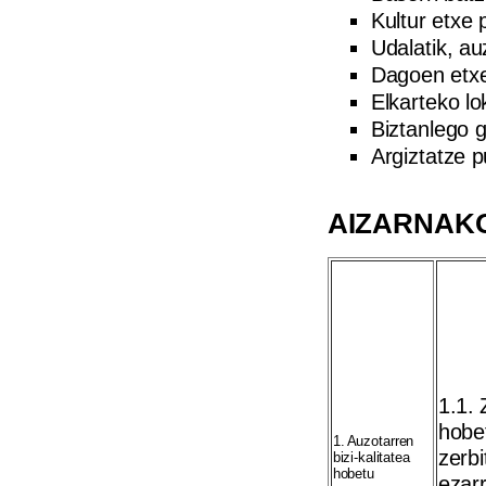
Kultur etxe 
Udalatik, au
Dagoen etxe
Elkarteko lo
Biztanlego g
Argiztatze p
AIZARNAKO
1.1. 
hobet
1. Auzotarren
zerbi
bizi-kalitatea
hobetu
ezarr