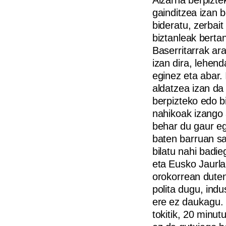
gainditzea izan 
bideratu, zerbai
biztanleak bertan
Baserritarrak ar
izan dira, lehend
eginez eta abar.
aldatzea izan da
berpizteko edo bi
nahikoak izango 
behar du gaur eg
baten barruan sa
bilatu nahi badi
eta Eusko Jaurla
orokorrean duten 
polita dugu, ind
ere ez daukagu. 
tokitik, 20 minut