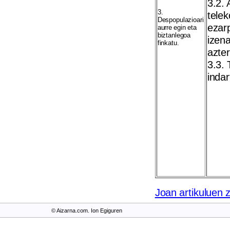
3.2. 
3.
tele
Despopulazioari
ezarp
aurre egin eta
biztanlegoa
izena
finkatu.
azter
3.3. 
indar
Joan artikuluen 
© Aizarna.com. Ion Egiguren