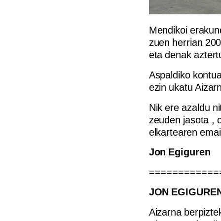
Mendikoi erakund
zuen herrian 2005
eta denak aztert
Aspaldiko kontua
ezin ukatu Aizar
Nik ere azaldu ni
zeuden jasota , o
elkartearen emait
Jon Egiguren
============
JON EGIGUREN 
Aizarna berpiztek