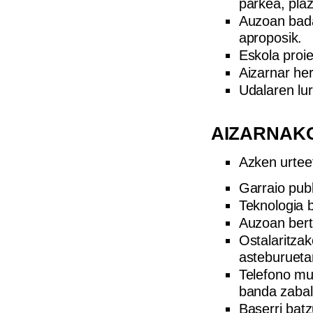
parkea, plaz
Auzoan badag
aproposik.
Eskola proie
Aizarnar he
Udalaren lu
AIZARNAKO
Azken urteet
Garraio publ
Teknologia b
Auzoan bert
Ostalaritzak
asteburueta
Telefono mu
banda zabal
Baserri batz