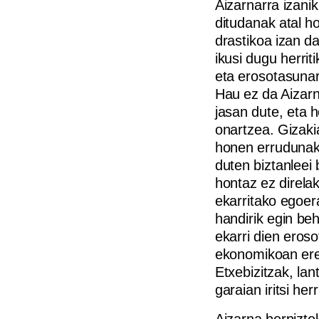
Aizarnarra izanik
ditudanak atal h
drastikoa izan da
ikusi dugu herrit
eta erosotasunare
Hau ez da Aizarn
jasan dute, eta 
onartzea. Gizaki
honen errudunak 
duten biztanleei
hontaz ez direla
ekarritako egoer
handirik egin beh
ekarri dien eros
ekonomikoan ere
Etxebizitzak, lan
garaian iritsi herr
Aizarna berpizte