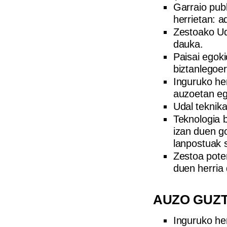
Garraio publ
herrietan: a
Zestoako Ud
dauka.
Paisai egok
biztanlegoer
Inguruko he
auzoetan eg
Udal teknik
Teknologia 
izan duen g
lanpostuak 
Zestoa poten
duen herria 
AUZO GUZ
Inguruko her