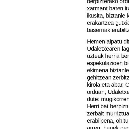
berpizterako ordu
xarmant baten i
ikusita, biztanle
erakartzea gutxi
baserriak erabilt
Hemen aipatu dit
Udaletxearen lag
uzteak herria be
espekulazioen bi
ekimena biztanle
gehitzean zerbitz
kirola eta abar.
orduan, Udaletxea
dute: mugikorren
Herri bat berpiz
zerbait murriztu
erabilpena, ohitu
arren, hauek den