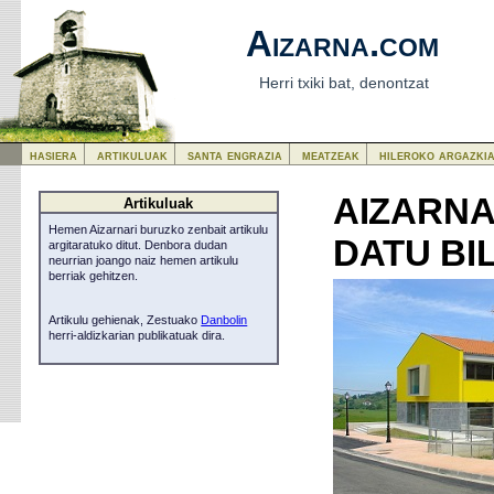
Aizarna.com
Herri txiki bat, denontzat
hasiera
artikuluak
santa engrazia
meatzeak
hileroko argazki
AIZARNA
Artikuluak
Hemen Aizarnari buruzko zenbait artikulu
DATU BI
argitaratuko ditut. Denbora dudan
neurrian joango naiz hemen artikulu
berriak gehitzen.
Artikulu gehienak, Zestuako
Danbolin
herri-aldizkarian publikatuak dira.