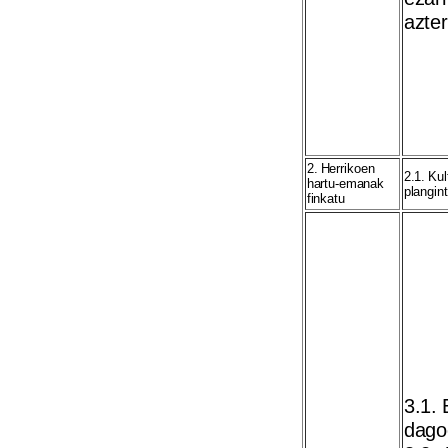
azter
2. Herrikoen
2.1. Kul
hartu-emanak
plangint
finkatu
3.1. 
dago