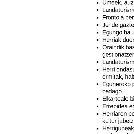
Umeek, auzo
Landaturism
Frontoia ber
Jende gaztea
Egungo haur
Herriak duen
Oraindik ba
gestionatzen
Landaturism
Herri ondasu
ermitak, hai
Eguneroko p
badago.
Elkarteak: 
Errepidea e
Herriaren po
kultur jabet
Herriguneak