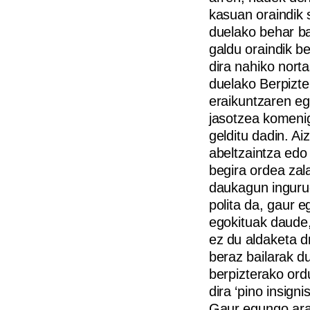
kasuan oraindik 
duelako behar ba
galdu oraindik b
dira nahiko nort
duelako Berpizte
eraikuntzaren eg
jasotzea komeniga
gelditu dadin. A
abeltzaintza edo 
begira ordea zal
daukagun inguru
polita da, gaur 
egokituak daude,
ez du aldaketa dr
beraz bailarak d
berpizterako ord
dira ‘pino insigni
Gaur egungo ara