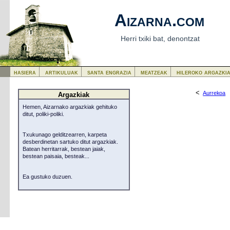
Aizarna.com
Herri txiki bat, denontzat
hasiera
artikuluak
santa engrazia
meatzeak
hileroko argazki
<
Aurrekoa
Argazkiak
Hemen, Aizarnako argazkiak gehituko
ditut, poliki-poliki.
Txukunago gelditzearren, karpeta
desberdinetan sartuko ditut argazkiak.
Batean herritarrak, bestean jaiak,
bestean paisaia, besteak...
Ea gustuko duzuen.