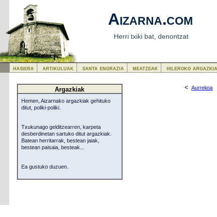
Aizarna.com
Herri txiki bat, denontzat
hasiera
artikuluak
santa engrazia
meatzeak
hileroko argazki
<
Aurrekoa
Argazkiak
Hemen, Aizarnako argazkiak gehituko
ditut, poliki-poliki.
Txukunago gelditzearren, karpeta
desberdinetan sartuko ditut argazkiak.
Batean herritarrak, bestean jaiak,
bestean paisaia, besteak...
Ea gustuko duzuen.