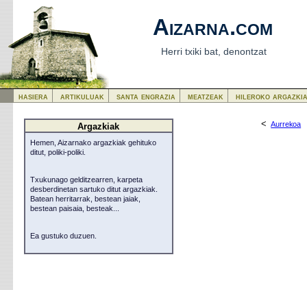
Aizarna.com
Herri txiki bat, denontzat
hasiera
artikuluak
santa engrazia
meatzeak
hileroko argazki
<
Aurrekoa
Argazkiak
Hemen, Aizarnako argazkiak gehituko
ditut, poliki-poliki.
Txukunago gelditzearren, karpeta
desberdinetan sartuko ditut argazkiak.
Batean herritarrak, bestean jaiak,
bestean paisaia, besteak...
Ea gustuko duzuen.